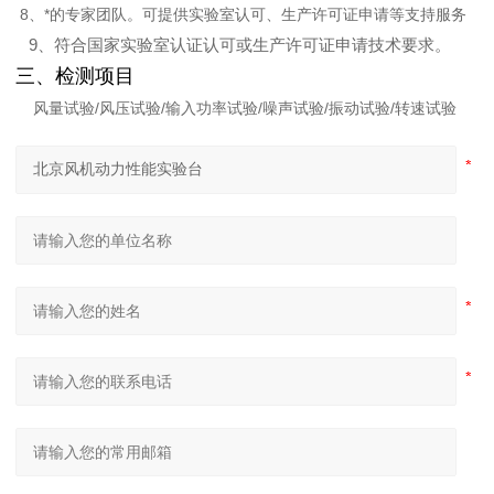
8、*的专家团队。可提供实验室认可、生产许可证申请等支持服务
9、符合国家实验室认证认可或生产许可证申请技术要求。
三、检测项目
风量试验/风压试验/输入功率试验/噪声试验/振动试验/转速试验