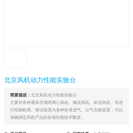
北京风机动力性能实验台
简要描述：
北京风机动力性能实验台
主要对各种通风空调用离心风机、轴流风机、斜流风机、等进
行性能检测。测试装置为各种标准进气、出气实验装置，可以
准确测定风机产品的各项性能技术数据，