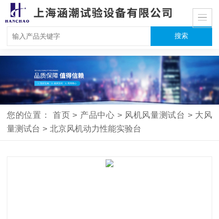
您的位置：
首页
>
产品中心
>
风机风量测试台
>
大风
量测试台
>
北京风机动力性能实验台