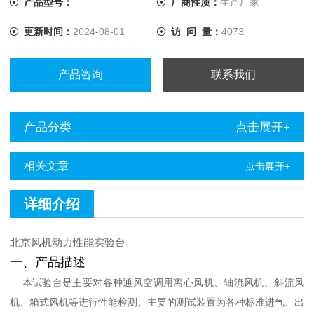
产品型号：
厂商性质：
生产厂家
更新时间：
2024-08-01
访 问 量：
4073
一、产品描述
产品咨询
联系我们
产品分类
点击展开+
相关文章
点击展开+
详细介绍
北京风机动力性能实验台
一、产品描述
本试验台是主要对各种通风空调用离心风机、轴流风机、斜流风
机、箱式风机等进行性能检测。主要的测试装置为各种标准进气、出