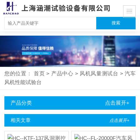
您的位置：
首页
>
产品中心
>
风机风量测试台
>
汽车
风机性能试验台
产品分类
点击展开+
相关文章
点击展开+