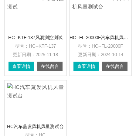
HC--KTF-137风洞测控测试
HC--FL-20000F汽车风机风量测试台
型号：
HC--KTF-137
型号：
HC--FL-20000F
更新日期：
2025-11-18
更新日期：
2024-10-14
查看详情
在线留言
查看详情
在线留言
HC汽车蒸发风机风量测试台
型号：
HC