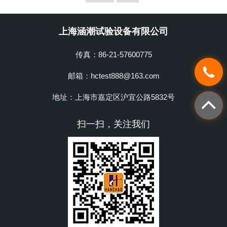
上海涵潮试验设备有限公司
传真：86-21-57600775
邮箱：hctest888@163.com
地址：上海市嘉定区沪宜公路5832号
扫一扫，关注我们