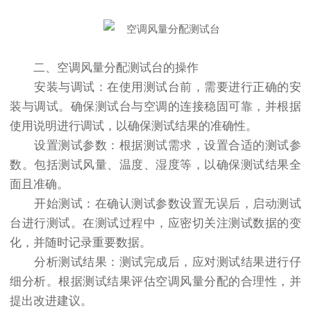
二、空调风量分配测试台的操作
安装与调试：在使用测试台前，需要进行正确的安
装与调试。确保测试台与空调的连接稳固可靠，并根据
使用说明进行调试，以确保测试结果的准确性。
设置测试参数：根据测试需求，设置合适的测试参
数。包括测试风量、温度、湿度等，以确保测试结果全
面且准确。
开始测试：在确认测试参数设置无误后，启动测试
台进行测试。在测试过程中，应密切关注测试数据的变
化，并随时记录重要数据。
分析测试结果：测试完成后，应对测试结果进行仔
细分析。根据测试结果评估空调风量分配的合理性，并
提出改进建议。