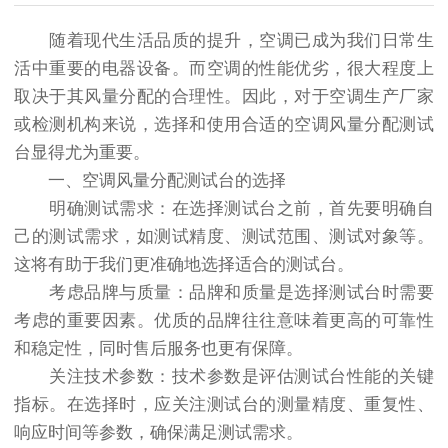
随着现代生活品质的提升，空调已成为我们日常生
活中重要的电器设备。而空调的性能优劣，很大程度上
取决于其风量分配的合理性。因此，对于空调生产厂家
或检测机构来说，选择和使用合适的空调风量分配测试
台显得尤为重要。
一、空调风量分配测试台的选择
明确测试需求：在选择测试台之前，首先要明确自
己的测试需求，如测试精度、测试范围、测试对象等。
这将有助于我们更准确地选择适合的测试台。
考虑品牌与质量：品牌和质量是选择测试台时需要
考虑的重要因素。优质的品牌往往意味着更高的可靠性
和稳定性，同时售后服务也更有保障。
关注技术参数：技术参数是评估测试台性能的关键
指标。在选择时，应关注测试台的测量精度、重复性、
响应时间等参数，确保满足测试需求。