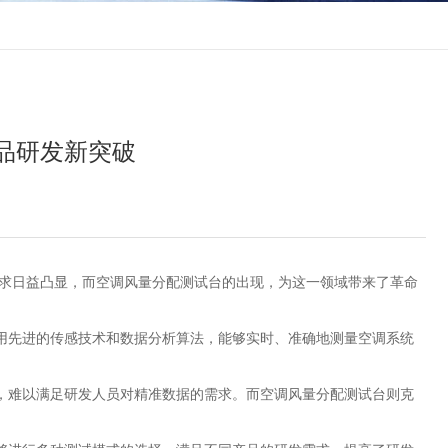
品研发新突破
求日益凸显，而空调风量分配测试台的出现，为这一领域带来了革命
先进的传感技术和数据分析算法，能够实时、准确地测量空调系统
难以满足研发人员对精准数据的需求。而空调风量分配测试台则克