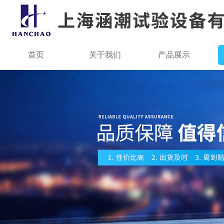
首页
关于我们
产品展示