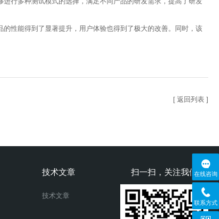
进行多种测试模式的选择，满足不同产品的研发需求，提高了研发
的性能得到了显著提升，用户体验也得到了极大的改善。同时，该
[ 返回列表 ]
技术文章
扫一扫，关注我们
在线咨询
技术文章
联系方式