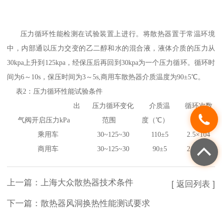
压力循环性能检测在试验装置上进行。将散热器置于常温环境
中，内部通以压力交变的乙二醇和水的混合液，液体介质的压力从
30kpa上升到125kpa，经保压后再回到30kpa为一个压力循环。循环时
间为6～10s，保压时间为3～5s,商用车散热器介质温度为90±5℃。
表2：压力循环性能试验条件
出
压力循环变化
介质温
循环次数
气阀开启压力kPa
范围
度（
℃）
乘用车
30~125~30
110
±5
2.
5×10
4
商用车
30~125~30
90
±5
2.
5×10
4
上一篇：
上海大众散热器技术条件
[ 返回列表 ]
下一篇：
散热器风洞换热性能测试要求