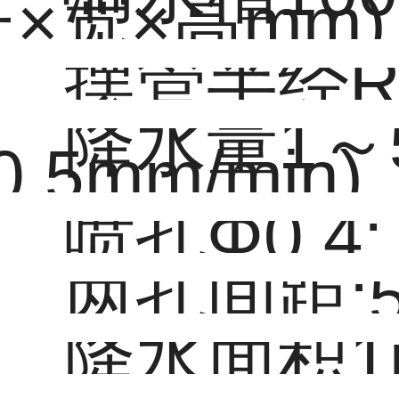
长×宽×高mm)
摆管半经R0
降水量1～5
0.5mm/min)
喷孔Φ0.4;
两孔间距:
降水面积1