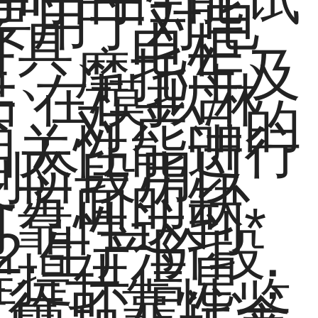
要用于对电
灯具、电柜、
车、摩托车及
 在模拟淋
下，对产品的
相关性能进行
研制阶段用以
各方面的缺
靠性达到*
2.生产阶段
提供信息； 
进行可靠性鉴