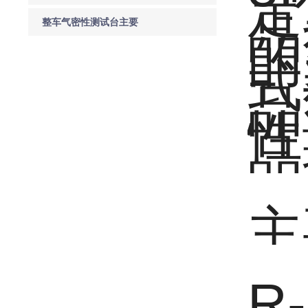
定
品
意事项
整车气密性测试台主要
的
功能及特点
式
品
性
品
主
R