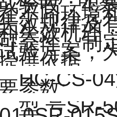
或验收；4.
在不同环境
失效规律及
和失效机理；
可靠性，制
试验方案，
提供依据。
HC-CS-04
要参数:
型 号SR-5
-010SR-015