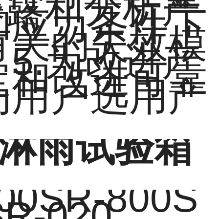
暴露和分析产
和应力条件下
有关的失效模
5.为改进产
定和改进可靠
为用户选用产
淋雨试验箱
00SR-800S
SR-020