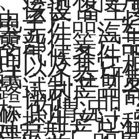
，该设 备主
电子产品、
器元件、汽
零部件等产品
的气候条件
理以及其它
试： 1.在
露试制产品
，评价产品可
标 的情况； 
监控生产过程
.对定型产品