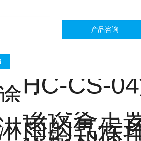
产品咨询
绍
HC-CS-04
途：
该设备主
淋雨的气候
、运输和使