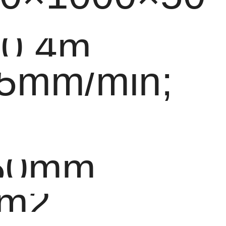
.4m
mm/min;
50mm
m2