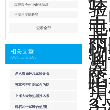
验
高低温冷热冲击试验箱
工
恒温恒湿试验箱
电
其
查看全部
雨
物
相关文章
测
/ Related articles
暴
陷
怎么选择环境试验设备,
指
为什么要使用环境设备
整车气密性测试台的应
为
用及其重要性
上海大众散热器技术条
3
件
碎石冲击试验台使用注